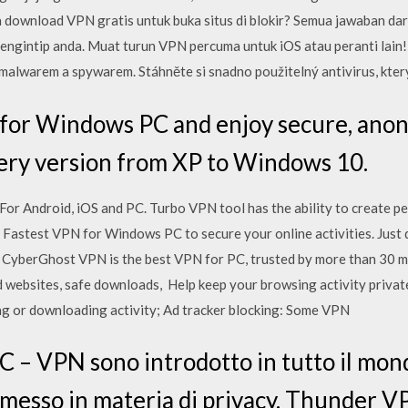
ownload VPN gratis untuk buka situs di blokir? Semua jawaban dar
gintip anda. Muat turun VPN percuma untuk iOS atau peranti lain! 
, malwarem a spywarem. Stáhněte si snadno použitelný antivirus, kter
or Windows PC and enjoy secure, anony
ery version from XP to Windows 10.
r Android, iOS and PC. Turbo VPN tool has the ability to create pe
astest VPN for Windows PC to secure your online activities. Just
erGhost VPN is the best VPN for PC, trusted by more than 30 mil
d websites, safe downloads, Help keep your browsing activity priva
g or downloading activity; Ad tracker blocking: Some VPN
– VPN sono introdotto in tutto il mond
esso in materia di privacy. Thunder VP