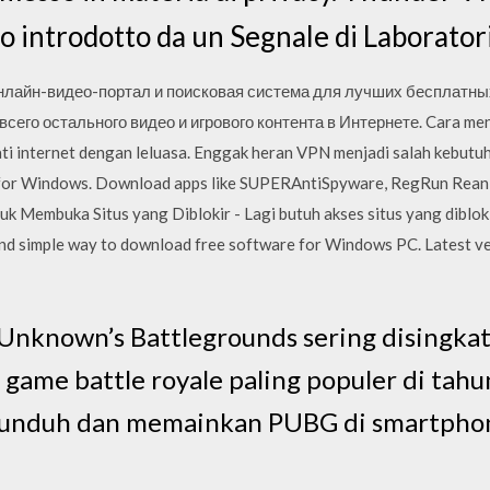
o introdotto da un Segnale di Laborator
 Онлайн-видео-портал и поисковая система для лучших бесплатн
сего остального видео и игрового контента в Интернете. Cara m
 internet dengan leluasa. Enggak heran VPN menjadi salah kebutuh
for Windows. Download apps like SUPERAntiSpyware, RegRun Reanim
Membuka Situs yang Diblokir - Lagi butuh akses situs yang diblokir
 and simple way to download free software for Windows PC. Latest v
rUnknown’s Battlegrounds sering disingka
h game battle royale paling populer di tah
nduh dan memainkan PUBG di smartphon