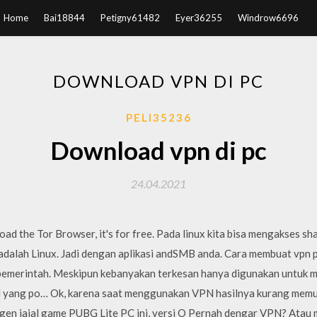
Home
Bai18844
Petigny61482
Eyer36255
Windrow6696
DOWNLOAD VPN DI PC
PELI35236
Download vpn di pc
24.04.2021
ad the Tor Browser, it's for free. Pada linux kita bisa mengakses s
 adalah Linux. Jadi dengan aplikasi andSMB anda. Cara membuat vpn 
 pemerintah. Meskipun kebanyakan terkesan hanya digunakan untuk m
al yang po… Ok, karena saat menggunakan VPN hasilnya kurang me
ngen jajal game PUBG Lite PC ini, versi O Pernah dengar VPN? Atau