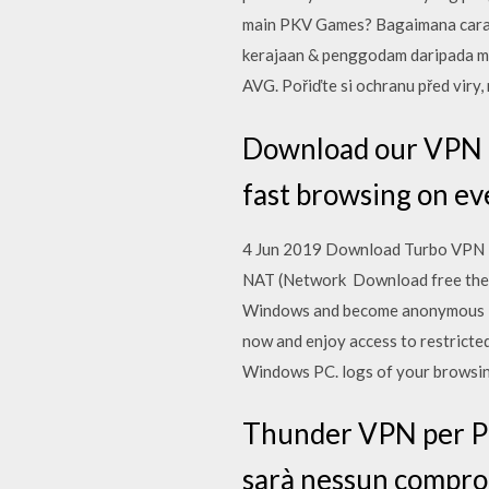
main PKV Games? Bagaimana cara d
kerajaan & penggodam daripada men
AVG. Pořiďte si ochranu před viry
Download our VPN f
fast browsing on ev
4 Jun 2019 Download Turbo VPN Fo
NAT (Network Download free the F
Windows and become anonymous Cyb
now and enjoy access to restricte
Windows PC. logs of your browsin
Thunder VPN per PC 
sarà nessun comprom