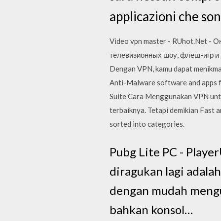
applicazioni che son
Video vpn master - RUhot.Net -
телевизионных шоу, флеш-игр и в
Dengan VPN, kamu dapat menikmati
Anti-Malware software and apps 
Suite Cara Menggunakan VPN untuk 
terbaiknya. Tetapi demikian Fast
sorted into categories.
Pubg Lite PC - Playe
diragukan lagi adala
dengan mudah mengu
bahkan konsol…