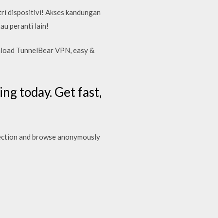
ltri dispositivi! Akses kandungan
u peranti lain!
nload TunnelBear VPN, easy &
g today. Get fast,
nection and browse anonymously