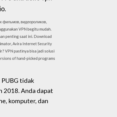
io.
ых фильмов, видеороликов,
enggunakan VPN begitu mudah.
an penting saat ini. Download
ator, Avira Internet Security
? VPN pastinya bisa jadi solusi
ersions of hand-picked programs
t PUBG tidak
un 2018. Anda dapat
e, komputer, dan