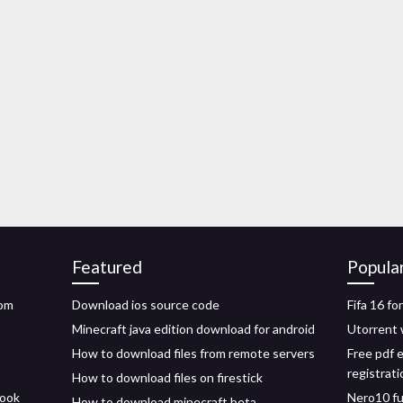
Featured
Popula
rom
Download ios source code
Fifa 16 f
Minecraft java edition download for android
Utorrent 
How to download files from remote servers
Free pdf 
registrati
How to download files on firestick
book
Nero10 fu
How to download minecraft beta