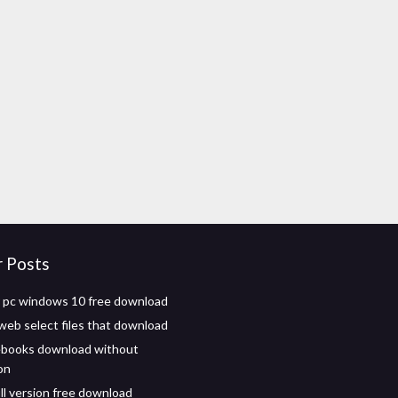
r Posts
or pc windows 10 free download
web select files that download
ebooks download without
on
ll version free download