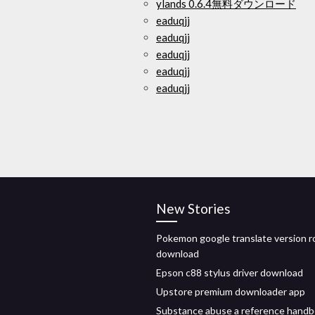
ylands 0.6.4無料ダウンロード
eaduqjj
eaduqjj
eaduqjj
eaduqjj
eaduqjj
New Stories
Pokemon google translate version 
download
Epson c88 stylus driver download
Upstore premium downloader app
Substance abuse a reference hand