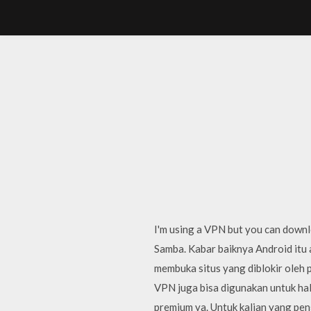
I'm using a VPN but you can downlo
Samba. Kabar baiknya Android itu
membuka situs yang diblokir oleh
VPN juga bisa digunakan untuk h
premium ya. Untuk kalian yang pe