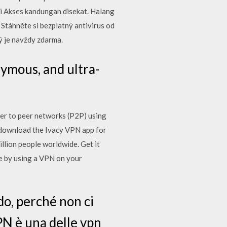
i Akses kandungan disekat. Halang
Stáhněte si bezplatný antivirus od
ý je navždy zdarma.
mous, and ultra-
er to peer networks (P2P) using
 download the Ivacy VPN app for
lion people worldwide. Get it
te by using a VPN on your
o, perché non ci
N è una delle vpn