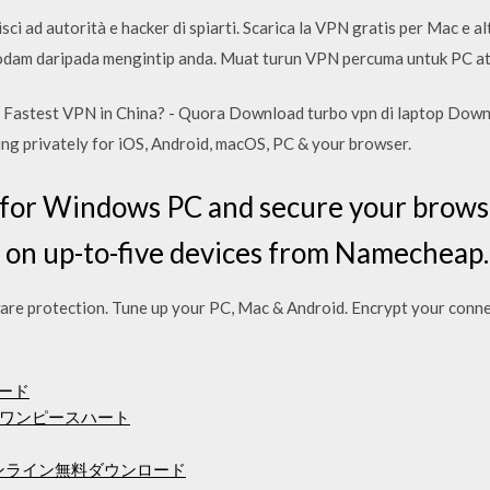
sci ad autorità e hacker di spiarti. Scarica la VPN gratis per Mac e a
odam daripada mengintip anda. Muat turun VPN percuma untuk PC ata
e Fastest VPN in China? - Quora Download turbo vpn di laptop Dow
ng privately for iOS, Android, macOS, PC & your browser.
or Windows PC and secure your browsin
 on up-to-five devices from Namecheap.
are protection. Tune up your PC, Mac & Android. Encrypt your con
ード
ワンピースハート
オンライン無料ダウンロード